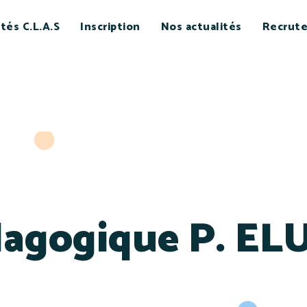
ités C.L.A.S
Inscription
Nos actualités
Recrut
édagogique P. E