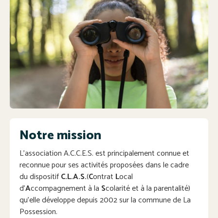
Notre mission
L’association A.C.C.E.S. est principalement connue et
reconnue pour ses activités proposées dans le cadre
du dispositif
C.L.A.S.
(
C
ontrat
L
ocal
d’
A
ccompagnement à la
S
colarité et à la parentalité)
qu’elle développe depuis 2002 sur la commune de La
Possession.