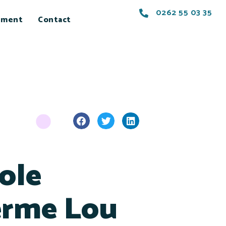
0262 55 03 35
ement
Contact
ole
erme Lou