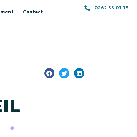
0262 55 03 35
ement
Contact
EIL