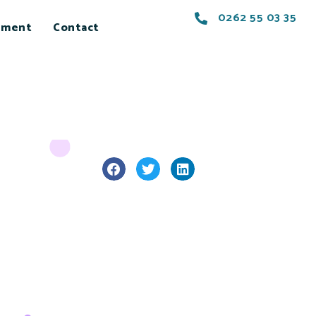
0262 55 03 35
ement
Contact