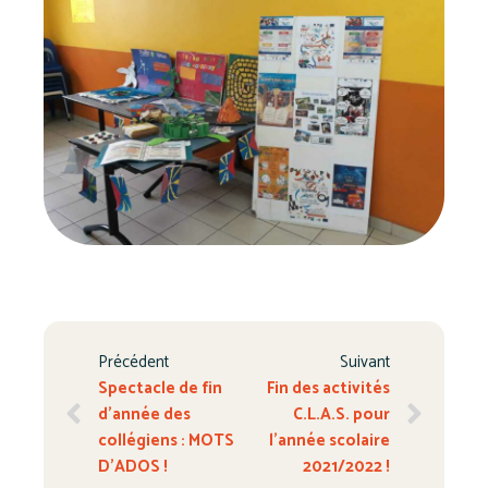
Précédent
Suivant
Spectacle de fin
Fin des activités
d’année des
C.L.A.S. pour
collégiens : MOTS
l’année scolaire
D’ADOS !
2021/2022 !